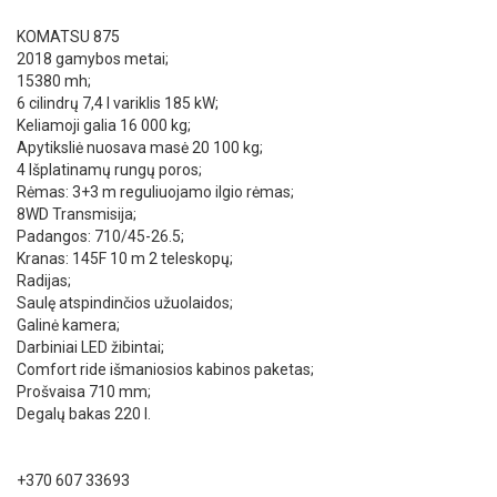
KOMATSU 875
2018 gamybos metai;
15380 mh;
6 cilindrų 7,4 l variklis 185 kW;
Keliamoji galia 16 000 kg;
Apytiksliė nuosava masė 20 100 kg;
4 Išplatinamų rungų poros;
Rėmas: 3+3 m reguliuojamo ilgio rėmas;
8WD Transmisija;
Padangos: 710/45-26.5;
Kranas: 145F 10 m 2 teleskopų;
Radijas;
Saulę atspindinčios užuolaidos;
Galinė kamera;
Darbiniai LED žibintai;
Comfort ride išmaniosios kabinos paketas;
Prošvaisa 710 mm;
Degalų bakas 220 l.
+370 607 33693