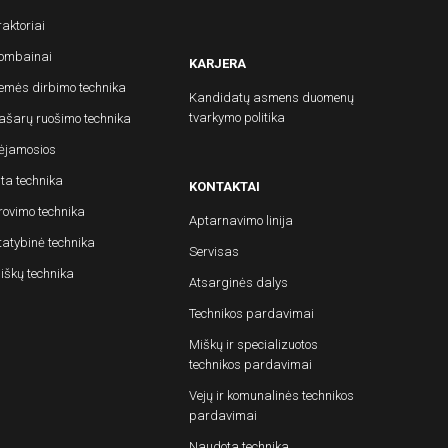
raktoriai
ombainai
KARJERA
emės dirbimo technika
Kandidatų asmens duomenų
tvarkymo politika
ašarų ruošimo technika
ėjamosios
ita technika
KONTAKTAI
rovimo technika
Aptarnavimo linija
tatybinė technika
Servisas
iškų technika
Atsarginės dalys
Technikos pardavimai
Miškų ir specializuotos
technikos pardavimai
Vejų ir komunalinės technikos
pardavimai
Naudota technika