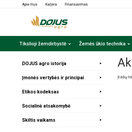
lt
Apie mus
Karjera
Finansavimas
Tikslioji žemdirbystė
Žemės ūkio technika
Ak
DOJUS agro istorija
Įrašų nė
Įmonės vertybės ir principai
Etikos kodeksas
Socialinė atsakomybė
Skiltis vaikams