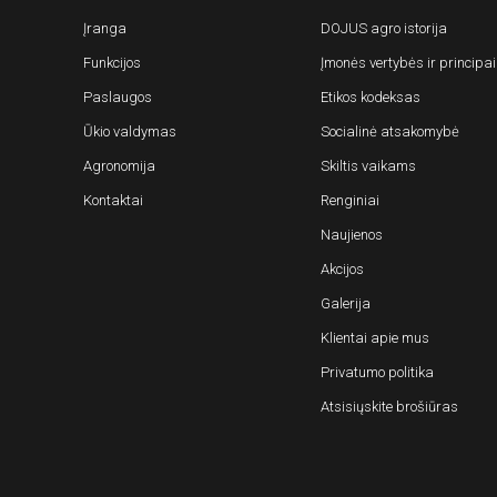
Įranga
DOJUS agro istorija
Funkcijos
Įmonės vertybės ir principai
Paslaugos
Etikos kodeksas
Ūkio valdymas
Socialinė atsakomybė
Agronomija
Skiltis vaikams
Kontaktai
Renginiai
Naujienos
Akcijos
Galerija
Klientai apie mus
Privatumo politika
Atsisiųskite brošiūras