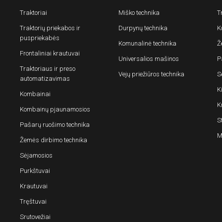
Traktoriai
Miško technika
T
Traktorių priekabos ir
Durpynų technika
K
puspriekabės
Komunalinė technika
Ž
Frontaliniai krautuvai
Universalios mašinos
P
Traktoriaus ir preso
Vejų priežiūros technika
S
automatizavimas
K
Kombainai
K
Kombainų pjaunamosios
S
Pašarų ruošimo technika
M
Žemės dirbimo technika
Sėjamosios
Purkštuvai
Krautuvai
Tręštuvai
Srutovežiai