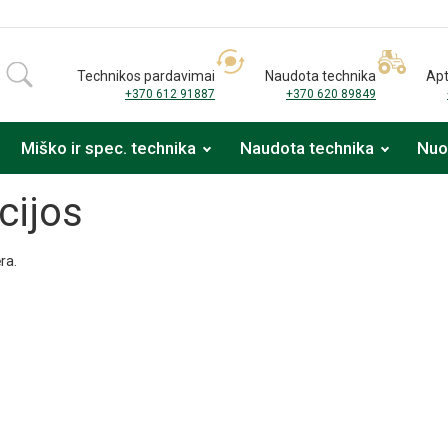
Technikos pardavimai
Naudota technika
Apt
+370 612 91887
+370 620 89849
Miško ir spec. technika
Naudota technika
Nu
cijos
ra.