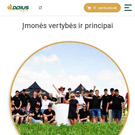
LT
El. parduotuvė
Įmonės vertybės ir principai