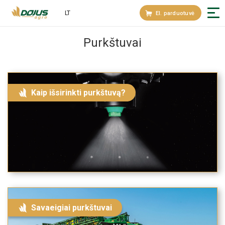
LT
El. parduotuvė
Purkštuvai
Kaip išsirinkti purkštuvą?
Savaeigiai purkštuvai