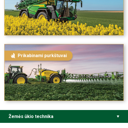
Prikabinami purkštuvai
Žemės ūkio technika