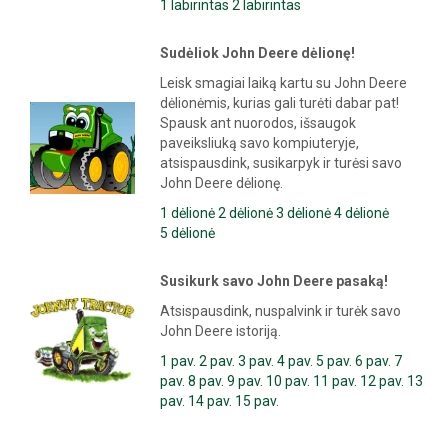
1 labirintas
2 labirintas
Sudėliok John Deere dėlionę!
Leisk smagiai laiką kartu su John Deere
dėlionėmis, kurias gali turėti dabar pat!
Spausk ant nuorodos, išsaugok
paveiksliuką savo kompiuteryje,
atsispausdink, susikarpyk ir turėsi savo
John Deere dėlionę.
1 dėlionė
2 dėlionė
3 dėlionė
4 dėlionė
5
dėlionė
Susikurk savo John Deere pasaką!
Atsispausdink, nuspalvink ir turėk savo
John Deere istoriją.
1 pav.
2 pav.
3 pav.
4 pav.
5 pav.
6 pav.
7
pav.
8 pav.
9 pav.
10 pav.
11 pav.
12 pav.
13
pav.
14 pav.
15 pav.