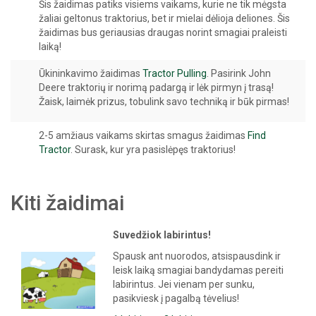
Šis žaidimas patiks visiems vaikams, kurie ne tik mėgsta
žaliai geltonus traktorius, bet ir mielai dėlioja deliones. Šis
žaidimas bus geriausias draugas norint smagiai praleisti
laiką!
Ūkininkavimo žaidimas
Tractor Pulling
. Pasirink John
Deere traktorių ir norimą padargą ir lėk pirmyn į trasą!
Žaisk, laimėk prizus, tobulink savo techniką ir būk pirmas!
2-5 amžiaus vaikams skirtas smagus žaidimas
Find
Tractor
. Surask, kur yra pasislėpęs traktorius!
Kiti žaidimai
Suvedžiok labirintus!
Spausk ant nuorodos, atsispausdink ir
leisk laiką smagiai bandydamas pereiti
labirintus. Jei vienam per sunku,
pasikviesk į pagalbą tėvelius!