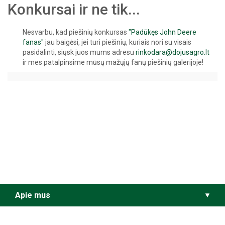
Konkursai ir ne tik...
Nesvarbu, kad piešinių konkursas
"Padūkęs John Deere
fanas"
jau baigėsi, jei turi piešinių, kuriais nori su visais
pasidalinti, siųsk juos mums adresu
rinkodara@dojusagro.lt
ir mes patalpinsime mūsų mažųjų fanų piešinių galerijoje!
Apie mus