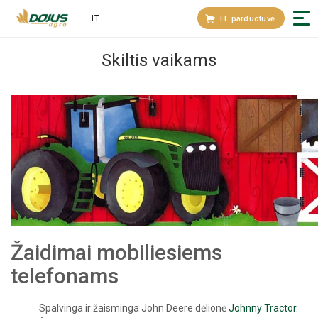
LT
El. parduotuvė
Skiltis vaikams
Žaidimai mobiliesiems
telefonams
Spalvinga ir žaisminga John Deere dėlionė
Johnny Tractor
.