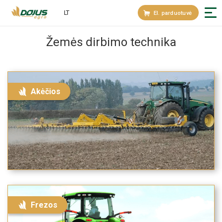
LT
El. parduotuvė
Žemės dirbimo technika
Akėčios
Frezos