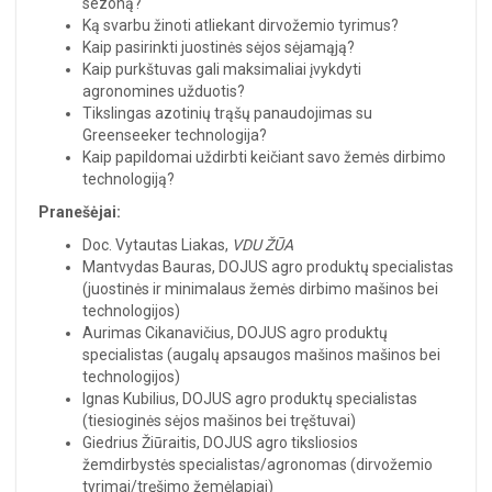
sezoną?
Ką svarbu žinoti atliekant dirvožemio tyrimus?
Kaip pasirinkti juostinės sėjos sėjamąją?
Kaip purkštuvas gali maksimaliai įvykdyti
agronomines užduotis?
Tikslingas azotinių trąšų panaudojimas su
Greenseeker technologija?
Kaip papildomai uždirbti keičiant savo žemės dirbimo
technologiją?
Pranešėjai:
Doc. Vytautas Liakas,
VDU ŽŪA
Mantvydas Bauras, DOJUS agro produktų specialistas
(juostinės ir minimalaus žemės dirbimo mašinos bei
technologijos)
Aurimas Cikanavičius, DOJUS agro produktų
specialistas (augalų apsaugos mašinos mašinos bei
technologijos)
Ignas Kubilius, DOJUS agro produktų specialistas
(tiesioginės sėjos mašinos bei tręštuvai)
Giedrius Žiūraitis, DOJUS agro tiksliosios
žemdirbystės specialistas/agronomas (dirvožemio
tyrimai/tręšimo žemėlapiai)