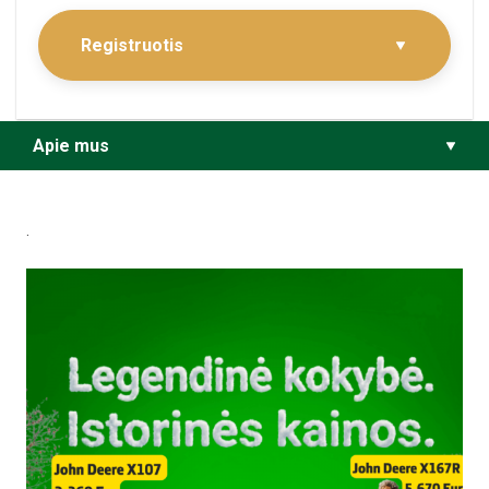
Registruotis
Apie mus
.