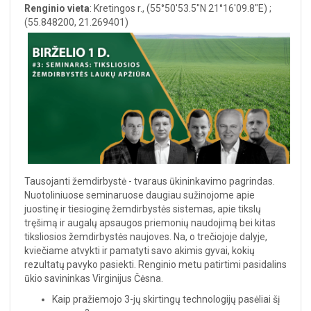
Renginio vieta
: Kretingos r., (55°50'53.5"N 21°16'09.8"E) ;
(55.848200, 21.269401)
Tausojanti žemdirbystė - tvaraus ūkininkavimo pagrindas.
Nuotoliniuose seminaruose daugiau sužinojome apie
juostinę ir tiesioginę žemdirbystės sistemas, apie tikslų
tręšimą ir augalų apsaugos priemonių naudojimą bei kitas
tiksliosios žemdirbystės naujoves. Na, o trečiojoje dalyje,
kviečiame atvykti ir pamatyti savo akimis gyvai, kokių
rezultatų pavyko pasiekti. Renginio metu patirtimi pasidalins
ūkio savininkas Virginijus Čėsna.
Kaip pražiemojo 3-jų skirtingų technologijų pasėliai šį