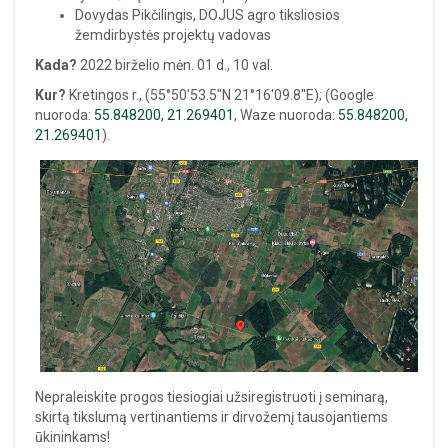
Dovydas Pikčilingis, DOJUS agro tiksliosios
žemdirbystės projektų vadovas
Kada?
2022 birželio mėn. 01 d., 10 val.
Kur?
Kretingos r., (55°50'53.5"N 21°16'09.8"E); (Google
nuoroda:
55.848200, 21.269401
, Waze nuoroda:
55.848200,
21.269401
).
Nepraleiskite progos tiesiogiai užsiregistruoti į seminarą,
skirtą tikslumą vertinantiems ir dirvožemį tausojantiems
ūkininkams!