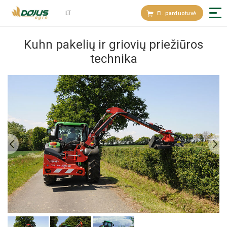
LT
El. parduotuvė
Kuhn pakelių ir griovių priežiūros
technika