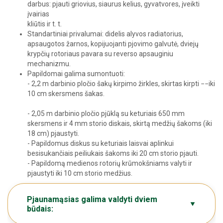
darbus: pjauti griovius, siaurus kelius, gyvatvores, įveikti
įvairias
kliūtis ir t. t.
Standartiniai privalumai: didelis alyvos radiatorius,
apsaugotos žarnos, kopijuojanti pjovimo galvutė, dviejų
krypčių rotoriaus pavara su reverso apsauginiu
mechanizmu.
Papildomai galima sumontuoti:
- 2,2 m darbinio pločio šakų kirpimo žirkles, skirtas kirpti −−iki
10 cm skersmens šakas.
- 2,05 m darbinio pločio pjūklą su keturiais 650 mm
skersmens ir 4 mm storio diskais, skirtą medžių šakoms (iki
18 cm) pjaustyti.
- Papildomus diskus su keturiais laisvai aplinkui
besisukančiais peiliukais šakoms iki 20 cm storio pjauti.
- Papildomą medienos rotorių krūmokšniams valyti ir
pjaustyti iki 10 cm storio medžius.
Pjaunamąsias galima valdyti dviem
būdais: