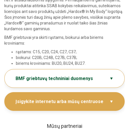
net ir atšiauriausiomis sąlygomis. Pirmaujantiems gamintojams,
kurių produktai atitinka SSAB kokybės reikalavimus, suteikiamos
licencijos ant savo produktų uždėti „Hardox® In My Body“ logotipą.
Šios įmonės turi daug žinių apie plieno savybes, visiškai supranta
„Hardox®“ gaminių pranašumus ir nuolat taiko šias žinias
kurdamos savo gaminius.
BMF griebtuvai yra skirti rąstams, biokurui arba biriems
kroviniams:
rąstams: C15, C20, C24, C27, C37;
biokurui: C20B, C24B, C27B, C37B;
biriems kroviniams: BU20, BU24, BU27.
BMF griebtuvų techniniai duomenys
Įsigykite internetu arba mūsų centruose
Mūsų partneriai