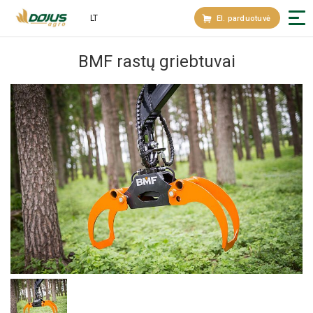
LT
El. parduotuvė
BMF rastų griebtuvai