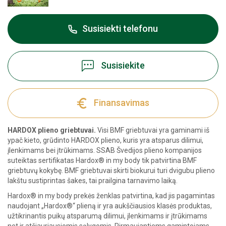
Susisiekti telefonu
Susisiekite
Finansavimas
HARDOX plieno griebtuvai.
Visi BMF griebtuvai yra gaminami iš
ypač kieto, grūdinto HARDOX plieno, kuris yra atsparus dilimui,
įlenkimams bei įtrūkimams. SSAB Švedijos plieno kompanijos
suteiktas sertifikatas Hardox® in my body tik patvirtina BMF
griebtuvų kokybę. BMF griebtuvai skirti biokurui turi dvigubu plieno
lakštu sustiprintas šakes, tai prailgina tarnavimo laiką.
Hardox® in my body prekės ženklas patvirtina, kad jis pagamintas
naudojant „Hardox®“ plieną ir yra aukščiausios klasės produktas,
užtikrinantis puikų atsparumą dilimui, įlenkimams ir įtrūkimams