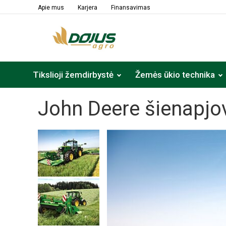
lt
Apie mus
Karjera
Finansavimas
Tikslioji žemdirbystė
Žemės ūkio technika
John Deere šienapjo