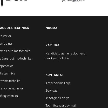
AUDOTA TECHNIKA
NUOMA
raktoriai
ombainai
KARJERA
emės dirbimo technika
Kandidatų asmens duomenų
tvarkymo politika
ašarų ruošimo technika
ėjamosios
ita technika
KONTAKTAI
rovimo technika
Aptarnavimo linija
tatybinė technika
Servisas
iškų technika
Atsarginės dalys
Technikos pardavimai