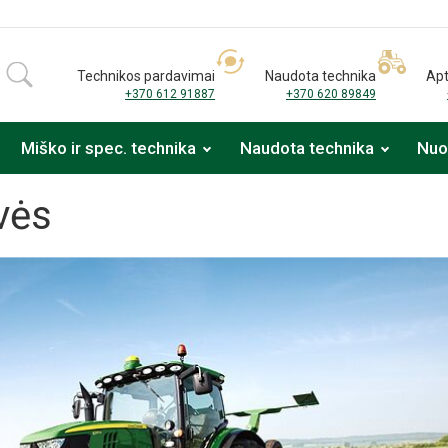
Technikos pardavimai
Naudota technika
Apt
+370 612 91887
+370 620 89849
Miško ir spec. technika
Naudota technika
Nu
vės