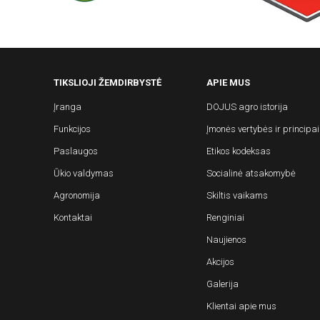
TIKSLIOJI ŽEMDIRBYSTĖ
APIE MUS
Įranga
DOJUS agro istorija
Funkcijos
Įmonės vertybės ir principai
Paslaugos
Etikos kodeksas
Ūkio valdymas
Socialinė atsakomybė
Agronomija
Skiltis vaikams
Kontaktai
Renginiai
Naujienos
Akcijos
Galerija
Klientai apie mus