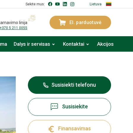
Sekite mus:
Lietuva
El. parduotuvė
arnavimo linija
+370 5 211 0055
oma
Dalys ir servisas
Kontaktai
Akcijos
Susisiekti telefonu
Susisiekite
Finansavimas