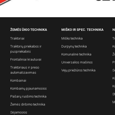
ŽEMĖS ŪKIO TECHNIKA
MIŠKO IR SPEC. TECHNIKA
N
Traktoriai
Miško technika
T
Traktorių priekabos ir
Durpynų technika
K
puspriekabės
Komunalinė technika
Ž
Frontaliniai krautuvai
Universalios mašinos
P
Traktoriaus ir preso
Vejų priežiūros technika
S
automatizavimas
K
Kombainai
K
Kombainų pjaunamosios
S
Pašarų ruošimo technika
M
Žemės dirbimo technika
Sėjamosios