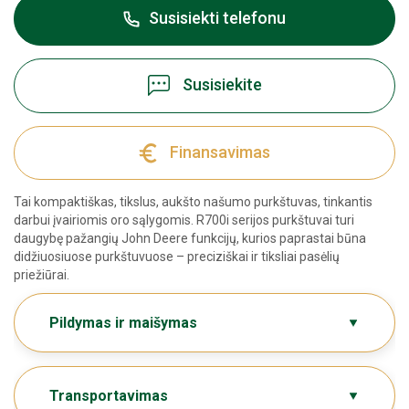
Susisiekti telefonu
Susisiekite
Finansavimas
Tai kompaktiškas, tikslus, aukšto našumo purkštuvas, tinkantis
darbui įvairiomis oro sąlygomis. R700i serijos purkštuvai turi
daugybę pažangių John Deere funkcijų, kurios paprastai būna
didžiuosiuose purkštuvuose – preciziškai ir tiksliai pasėlių
priežiūrai.
Pildymas ir maišymas
Transportavimas