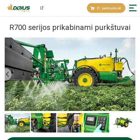
LT
El. parduotuvė
R700 serijos prikabinami purkštuvai