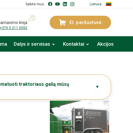
Sekite mus:
Lietuva
El. parduotuvė
arnavimo linija
+370 5 211 0055
oma
Dalys ir servisas
Kontaktai
Akcijos
amatuoti traktoriaus galią mūsų