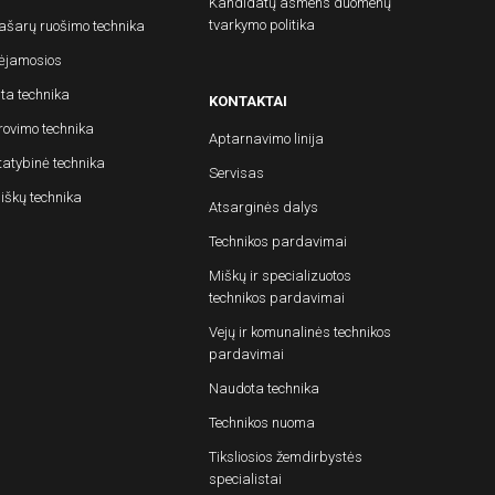
Kandidatų asmens duomenų
tvarkymo politika
ašarų ruošimo technika
ėjamosios
ita technika
KONTAKTAI
rovimo technika
Aptarnavimo linija
tatybinė technika
Servisas
iškų technika
Atsarginės dalys
Technikos pardavimai
Miškų ir specializuotos
technikos pardavimai
Vejų ir komunalinės technikos
pardavimai
Naudota technika
Technikos nuoma
Tiksliosios žemdirbystės
specialistai