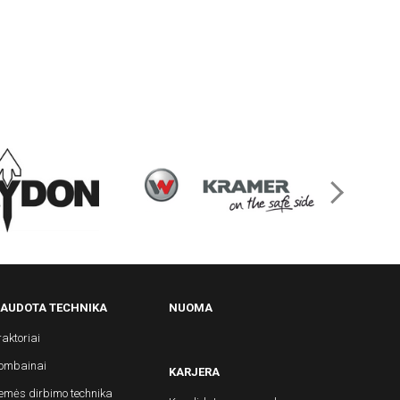
AUDOTA TECHNIKA
NUOMA
raktoriai
ombainai
KARJERA
emės dirbimo technika