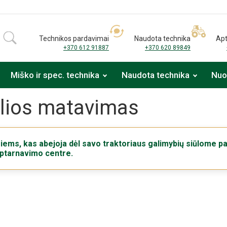
Technikos pardavimai
Naudota technika
Apt
+370 612 91887
+370 620 89849
Miško ir spec. technika
Naudota technika
Nu
lios matavimas
iems, kas abejoja dėl savo traktoriaus galimybių siūlome p
ptarnavimo centre.