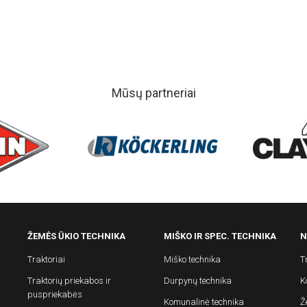
Mūsų partneriai
ŽEMĖS ŪKIO TECHNIKA
MIŠKO IR SPEC. TECHNIKA
N
Traktoriai
Miško technika
T
Traktorių priekabos ir
Durpynų technika
K
puspriekabės
Komunalinė technika
Ž