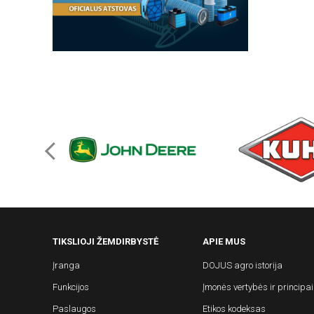
TIKSLIOJI ŽEMDIRBYSTĖ
APIE MUS
Įranga
DOJUS agro istorija
Funkcijos
Įmonės vertybės ir principai
Paslaugos
Etikos kodeksas