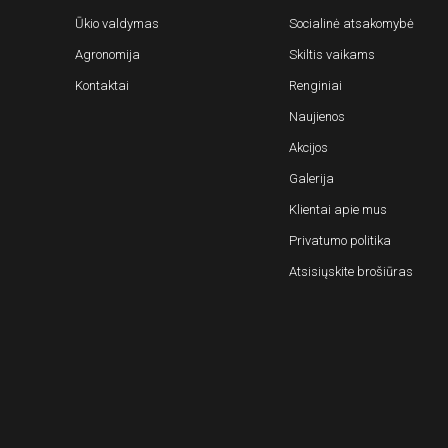
Ūkio valdymas
Socialinė atsakomybė
Agronomija
Skiltis vaikams
Kontaktai
Renginiai
Naujienos
Akcijos
Galerija
Klientai apie mus
Privatumo politika
Atsisiųskite brošiūras