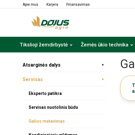
lt
Apie mus
Karjera
Finansavimas
Tikslioji žemdirbystė
Žemės ūkio technika
Ga
Atsarginės dalys
Servisas
T
a
Eksperto patikra
Servisas nuotoliniu būdu
Galios matavimas