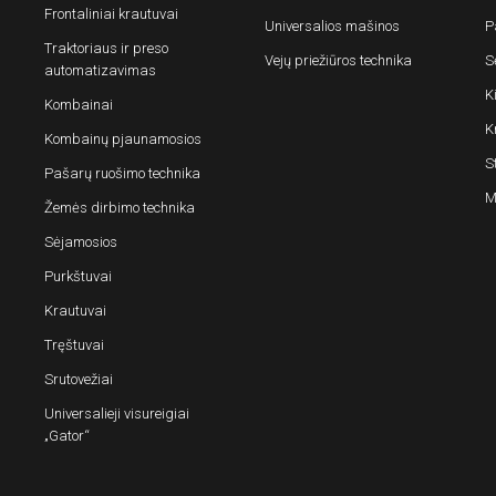
Frontaliniai krautuvai
Universalios mašinos
P
Traktoriaus ir preso
Vejų priežiūros technika
S
automatizavimas
K
Kombainai
K
Kombainų pjaunamosios
S
Pašarų ruošimo technika
M
Žemės dirbimo technika
Sėjamosios
Purkštuvai
Krautuvai
Tręštuvai
Srutovežiai
Universalieji visureigiai
„Gator“