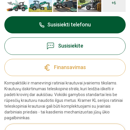
+6
Susisiekti telefonu
Susisiekite
Finansavimas
Kompaktiški ir manevringi ratiniai krautuvai įvairiems tikslams.
Krautuvų išskirtinumas teleskopinė strėlė, kuri leidžia iškelti ir
padėti krovinį dar aukščiau. Vokiški gamybos standartai leis be
rūpesčių krautuvu naudotis ilgus metus. Kramer KL serijos ratiniai
teleskopiniai krautuvai gali būti komplektuojami su įvairiais
darbiniais priedais - tai kasdienis mechanizuotas jūsų ūkio
pagalbininkas.