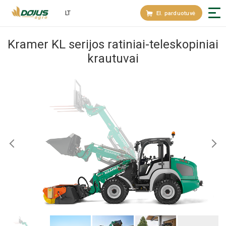
LT
El. parduotuvė
Kramer KL serijos ratiniai-teleskopiniai
krautuvai